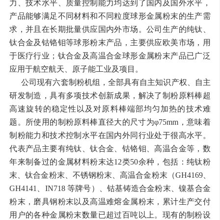
力、技术水平、质量控制能力均达到了国内及国外水平，
产品能够满足不同材料和不同粒度球形金属粉末的生产需
求，并且在长期批量供应国内外市场。公司生产的纯钛、
钛合金及钴铬钼等球形粉末产品，主要供应欧美市场，用
于医疗行业；钛合金及高温合金球形金属粉末产品已广泛
应用于航空航天、原子能工业及项目。
公司现有六套制粉机组，全部具有自主知识产权、自主
研发制造，具有多项技术创新成果，解决了制粉原料棒超
高速旋转的稳定性以及对原料棒端部均匀加热的技术难
题。所使用的制粉原料棒直径大的尺寸为φ75mm，意味着
制粉能力和技术控制水平在国内外同行业处于很高水平。
代表产品主要有纯钛、钛合金、钴铬钼、高温合金等，数
年来制备过的金属材料粉末达12类50余种，包括：纯钛粉
末、钛合金粉末、不锈钢粉末、高温合金粉末（GH4169、
GH4141、IN718 等牌号）、钴基铸造合金粉末、镍基合金
粉末，磨具钢粉末以及高温难熔金属粉末，累计生产交付
用户的各种金属粉末数量已超过百吨以上。现有的制粉设