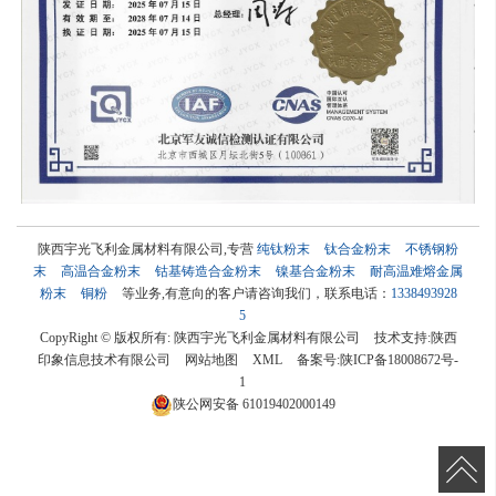
陕西宇光飞利金属材料有限公司,专营
纯钛粉末
钛合金粉末
不锈钢粉
末
高温合金粉末
钴基铸造合金粉末
镍基合金粉末
耐高温难熔金属
粉末
铜粉
等业务,有意向的客户请咨询我们，联系电话：
1338493928
5
CopyRight © 版权所有:
陕西宇光飞利金属材料有限公司
技术支持:
陕西
印象信息技术有限公司
网站地图
XML
备案号:
陕ICP备18008672号-
1
陕公网安备
61019402000149