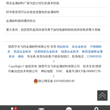
西安金属材料厂家为您介绍它的基本性能
科学家发现可以自发改变颜色的金属材料
金属材料都有哪些特点
重大喜讯：祝贺我司超高转速等离子旋转电极制粉机组研发取得重大突破
陕西宇光飞利金属材料有限公司,专营
纯钛粉末
钛合金粉末
不锈钢粉
末
高温合金粉末
钴基铸造合金粉末
镍基合金粉末
耐高温难熔金属
粉末
铜粉
等业务,有意向的客户请咨询我们，联系电话：
1338493928
5
CopyRight © 版权所有:
陕西宇光飞利金属材料有限公司
技术支持:
陕西
印象信息技术有限公司
网站地图
XML
备案号:
陕ICP备18008672号-
1
陕公网安备
61019402000149