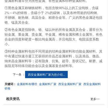
金属材料通常分为黑色金属、有色金属和特种金属材料。
①黑色金属又称钢铁材料，包括含铁90%以上的工业纯铁，含碳
2%～4%的铸铁，含碳小于 2%的碳钢，以及各种用途的结构钢、
不锈钢、耐热钢、高温合金、精密合金等。广义的黑色金属还包括
铬、锰及其合金。
②有色金属是指除铁、铬、锰以外的所有金属及其合金，通常分为
轻金属、重金属、贵金属、半金属、稀有金属和稀土金属等。有色
合金的强度和硬度一般比纯金属高，并且电阻大、电阻温度系数
小。
③特种金属材料包括不同用途的结构金属材料和功能金属材料。其
中有通过快速冷凝工艺获得的非晶态金属材料，以及准晶、微晶、
纳米晶金属材料等；还有隐身、抗氢、超导、形状记忆、耐磨、减
振阻尼等特殊功能合金以及金属基复合材料等。
下一条 ：
西安金属材料厂家为您介绍...
关键词：
金属材料有哪些
金属材料厂家
西安金属材料厂家
西安金属材料
价格
相关资讯
更多>>